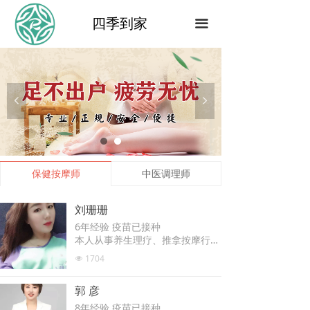
四季到家
끀
넳
넲
保健按摩师
中医调理师
刘珊珊
6年经验 疫苗已接种
本人从事养生理疗、推拿按摩行业
6年多，师从养生行业专业老师，
1704
넶
擅长全身经络疏通、肩颈理疗、精
油开背、全身精油spa、采耳、刮
郭 彦
痧。愿以专业技术、良好的亲和力
为您提供优质服务，欢迎预约。
8年经验 疫苗已接种