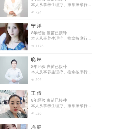
本人从事养生理疗、推拿按摩行业
8年多，师从中医学院专业老师，
724
넶
擅长全身经络疏通、肩颈理疗、十
二经络调理、全身精油spa、采
宁 洋
耳、刮痧、拔罐。愿以专业技术、
热情周到为您提供优质服务，欢迎
8年经验 疫苗已接种
预约。
本人从事养生理疗、推拿按摩行业
8年多，师从养生专业老师，擅长
1176
넶
全身经络疏通、肩颈理疗、十二经
络调理、全身精油spa、采耳、刮
晓 琳
痧。愿以专业技术、微笑亲和的态
度为您提供优质服务，欢迎预约。
8年经验 疫苗已接种
本人从事养生理疗、推拿按摩行业
8年多，师从中医学院专业老师，
506
넶
擅长全身经络疏通、肩颈理疗、十
二经络调理、全身精油spa、采
王 倩
耳、刮痧、拔罐。愿以专业技术、
热情周到为您提供优质服务，欢迎
8年经验 疫苗已接种
预约。
本人从事养生理疗、推拿按摩行业
8年多，跟着专业养生spa老师学
526
넶
习，擅长全身经络疏通、肩颈理
疗、十二经络调理、全身精油sp
冯 静
a、采耳、刮痧。愿以专业技术、